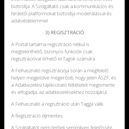
biztosítja. A Szolgáltató csak a kommunikációs és
hirdetői platformokat biztosítja moderálással és
adatvédelemmel.
3) REGISZTRÁCIÓ
A Portál tartalma regisztráció nélkül is
megtekinthető, bizonyos funkciók csak
regisztrációval érhető el Tagok számára.
A Felhasználó regisztrációja során a megfelelő
helyen megjelölve megerősíti, hogy jelen ÁSZF, és
a Adatkezelési tájékoztató feltételeit megismerte
és elfogadja, az adatkezelésekhez hozzájárul.
A Felhasználó a regisztráció után Taggá válik.
A Regisztráció díjmentes.
A Szolgáltatót nem terheli semmilyen felelősség,