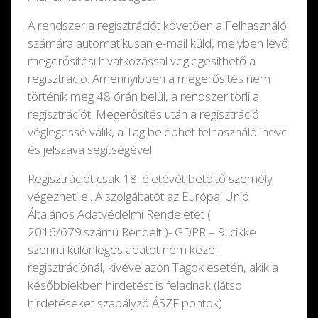
A rendszer a regisztrációt követően a Felhasználó
számára automatikusan e-mail küld, melyben lévő
megerősítési hivatkozással véglegesíthető a
regisztráció. Amennyibben a megerősítés nem
történik meg 48 órán belül, a rendszer törli a
regisztrációt. Megerősítés után a regisztráció
véglegessé válik, a Tag beléphet felhasználói neve
és jelszava segítségével.
Regisztrációt csak 18. életévét betöltő személy
végezheti el. A szolgáltatót az Európai Unió
Általános Adatvédelmi Rendeletet (
2016/679.számú Rendelt )- GDPR – 9. cikke
szerinti különleges adatot nem kezel
regisztrációnál, kivéve azon Tagok esetén, akik a
későbbiekben hirdetést is feladnak (látsd
hirdetéseket szabályzó ÁSZF pontok)