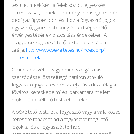
testület megkísérli a felek közötti egyezség
létrehozását, ennek eredménytelensége esetén
pedig az ügyben döntést hoz a fogyasztói jogok
egyszerű, gyors, hatékony és költségkímélő
érvényesítésének biztosítása érdekében. A
magyarországi békéltető testületek listáját itt
találja:
http://www.bekeltetes.hu/index.php?
id=testuletek
Online adásvételi vagy online szolgáltatási
szerződéssel összefüggő határon átnyúló
fogyasztói jogvita esetén az eljárásra kizárólag a
fővárosi kereskedelmi és iparkamara mellett
működő békéltető testület illetékes.
A békéltető testület a fogyasztó vagy a vállalkozás
kérésére tanácsot ad a fogyasztót megillető
jogokkal és a fogyasztót terhelő