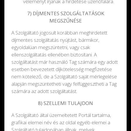
véleményt írjanak a hirdetése üzenőfalára.
7) DÍJMENTES SZOLGÁLTATÁSOK
MEGSZŰNÉSE
A Szolgáltató jogosult korábban meghirdetett
díjmentes szolgáltatás nyújtást, bármikor,
egyoldalúan megszüntetni, vagy csak
ellenszolgáltatás ellenében biztosítani. A
szolgáltatást már használó Tag számára egy adott
esetben bevezetett díjkötelesség megfizetése
nem kötelező, de a Szolgáltató saját mérlegelése
alapján megszüntetheti vagy felfüggesztheti a Tag
számára az adott szolgáltatást.
8) SZELLEMI TULAJDON
A Szolgáltató által üzemeltetett Portál tartalma,
grafikai elemei név és az oldal egyéb elemei a
Szolgáltató tulajdonában állnak, melyek