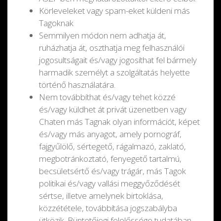
Körleveleket vagy spam-eket küldeni más
Tagoknak
Semmilyen módon nem adhatja át,
ruházhatja át, oszthatja meg felhasználói
jogosultságait és/vagy jogosíthat fel bármely
harmadik személyt a szolgáltatás helyette
történő használatára.
Nem továbbíthat és/vagy tehet közzé
és/vagy küldhet át privát üzenetben vagy
Chaten más Tagnak olyan információt, képet
és/vagy más anyagot, amely pornográf,
fajgyűlölő, sértegető, rágalmazó, zaklató,
megbotránkoztató, fenyegető tartalmú,
becsületsértő és/vagy trágár, más Tagok
politikai és/vagy vallási meggyőződését
sértse, illetve amelynek birtoklása,
közzététele, továbbítása jogszabályba
ütközik. Büntetőjogi felelőssége tudatában