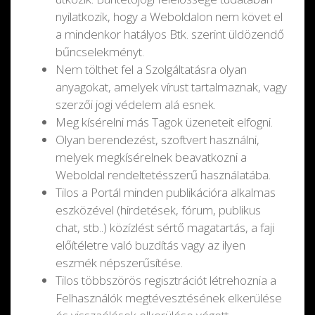
nyilatkozik, hogy a Weboldalon nem követ el
a mindenkor hatályos Btk. szerint üldözendő
bűncselekményt.
Nem tölthet fel a Szolgáltatásra olyan
anyagokat, amelyek vírust tartalmaznak, vagy
szerzői jogi védelem alá esnek.
Meg kísérelni más Tagok üzeneteit elfogni.
Olyan berendezést, szoftvert használni,
melyek megkísérelnek beavatkozni a
Weboldal rendeltetésszerű használatába.
Tilos a Portál minden publikációra alkalmas
eszközével (hirdetések, fórum, publikus
chat, stb..) közízlést sértő magatartás, a faji
előítéletre való buzdítás vagy az ilyen
eszmék népszerűsítése.
Tilos többszörös regisztrációt létrehoznia a
Felhasználók megtévesztésének elkerülése