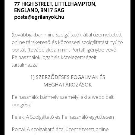
(továbbiakban mint Szolgáltató), által üzemeltetett
online társkereső és közösségi szolgáltatást nyújtó
portált (továbbiakban mint Portál) igénybe vevő
Felhasználók jogait és kötelezettségeit
tartalmazza
1) SZERZŐDÉSES FOGALMAK ÉS
MEGHATÁROZÁSOK
Felhasználó: bármely személy, aki a weboldalt
böngészi
Felek: A Szolgáltató és Felhasználó együttesen
Portál: A szolgáltató által üzemeltetett online