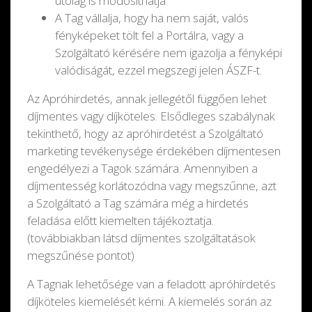
utólag is módosíthatja
A Tag vállalja, hogy ha nem saját, valós
fényképeket tölt fel a Portálra, vagy a
Szolgáltató kérésére nem igazolja a fényképi
valódiságát, ezzel megszegi jelen ÁSZF-t.
Az Apróhirdetés, annak jellegétől függően lehet
díjmentes vagy díjköteles. Elsődleges szabálynak
tekinthető, hogy az apróhirdetést a Szolgáltató
marketing tevékenysége érdekében díjmentesen
engedélyezi a Tagok számára. Amennyiben a
díjmentesség korlátozódna vagy megszűnne, azt
a Szolgáltató a Tag számára még a hirdetés
feladása előtt kiemelten tájékoztatja.
(továbbiakban látsd díjmentes szolgáltatások
megszűnése pontot)
A Tagnak lehetősége van a feladott apróhirdetés
díjköteles kiemelését kérni. A kiemelés során az