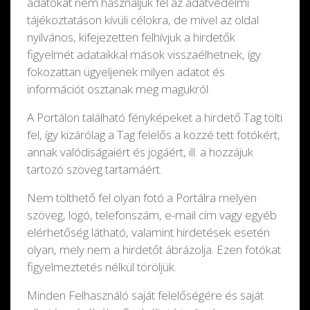
adatokat nem használjuk fel az adatvédelmi
tájékoztatáson kívüli célokra, de mivel az oldal
nyilvános, kifejezetten felhívjuk a hirdetők
figyelmét adataikkal mások visszaélhetnek, így
fokozattan ügyeljenek milyen adatot és
információt osztanak meg magukról.
A Portálon található fényképeket a hirdető Tag tölti
fel, így kizárólag a Tag felelős a közzé tett fotókért,
annak valódiságaiért és jogáért, ill. a hozzájuk
tartozó szöveg tartamáért.
Nem tölthető fel olyan fotó a Portálra melyen
szöveg, logó, telefonszám, e-mail cím vagy egyéb
elérhetőség látható, valamint hirdetések esetén
olyan, mely nem a hirdetőt ábrázolja. Ezen fotókat
figyelmeztetés nélkül töröljük.
Minden Felhasználó saját felelőségére és saját