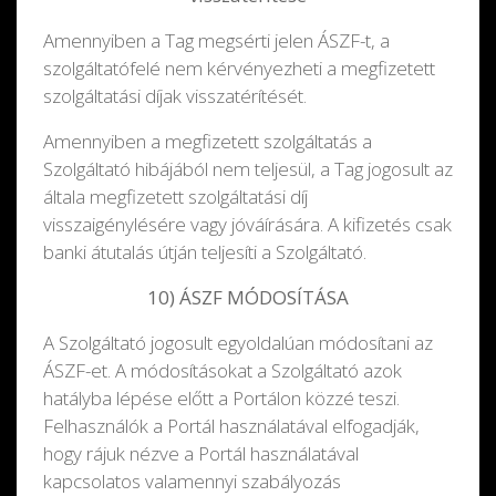
Amennyiben a Tag megsérti jelen ÁSZF-t, a
szolgáltatófelé nem kérvényezheti a megfizetett
szolgáltatási díjak visszatérítését.
Amennyiben a megfizetett szolgáltatás a
Szolgáltató hibájából nem teljesül, a Tag jogosult az
általa megfizetett szolgáltatási díj
visszaigénylésére vagy jóváírására. A kifizetés csak
banki átutalás útján teljesíti a Szolgáltató.
10) ÁSZF MÓDOSÍTÁSA
A Szolgáltató jogosult egyoldalúan módosítani az
ÁSZF-et. A módosításokat a Szolgáltató azok
hatályba lépése előtt a Portálon közzé teszi.
Felhasználók a Portál használatával elfogadják,
hogy rájuk nézve a Portál használatával
kapcsolatos valamennyi szabályozás