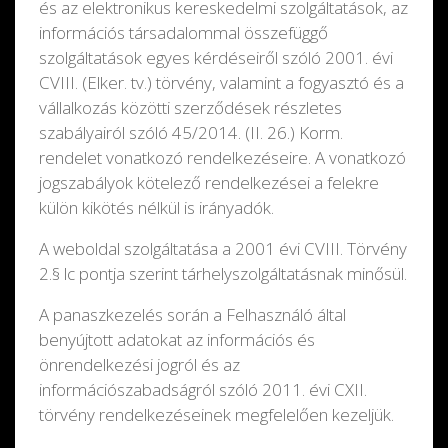
és az elektronikus kereskedelmi szolgáltatások, az
információs társadalommal összefüggő
szolgáltatások egyes kérdéseiről szóló 2001. évi
CVIII. (Elker. tv.) törvény, valamint a fogyasztó és a
vállalkozás közötti szerződések részletes
szabályairól szóló 45/2014. (II. 26.) Korm.
rendelet vonatkozó rendelkezéseire. A vonatkozó
jogszabályok kötelező rendelkezései a felekre
külön kikötés nélkül is irányadók.
A weboldal szolgáltatása a 2001 évi CVIII. Törvény
2.§ lc pontja szerint tárhelyszolgáltatásnak minősül.
A panaszkezelés során a Felhasználó által
benyújtott adatokat az információs és
önrendelkezési jogról és az
információszabadságról szóló 2011. évi CXII.
törvény rendelkezéseinek megfelelően kezeljük.