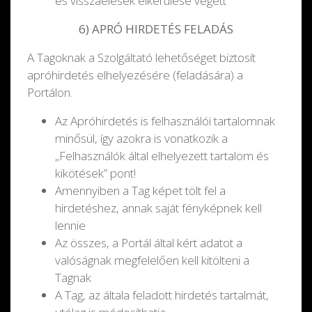
és visszaélések elkerülése végett
6) APRÓ HIRDETÉS FELADÁS
A Tagoknak a Szolgáltató lehetőséget biztosít
apróhirdetés elhelyezésére (feladására) a
Portálon.
Az Apróhirdetés is felhasználói tartalomnak
minősül, így azokra is vonatkozik a
„Felhasználók által elhelyezett tartalom és
kikötések” pont!
Amennyiben a Tag képet tölt fel a
hirdetéshez, annak saját fényképnek kell
lennie
Az összes, a Portál által kért adatot a
valóságnak megfelelően kell kitölteni a
Tagnak
A Tag, az általa feladott hirdetés tartalmát,