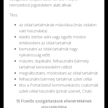
nemzetközi jogvédelem alatt állnak.
Tilos:
az oldal tartalmának másolása (más oldalon
való használata)
eladni, bérbe adni vagy egyéb módon
értékesíteni az oldal tartalmát
bemutatni az oldal tartalmát nagy
nyilvánosság előtt
másolni, duplikálni, felhasználni bármely
tartalmat kereskedelmi célból
megváltoztatni, módosítani az oldal tartalmát
felhasználni bármely tartalmat üzleti céllal
tilos a Portál belső kommunikációs csatornáit
üzleti céllal használni (privát üzenet, Chat)
9) Fizetős s
zolgáltatások ellenértékének
visszatérítése