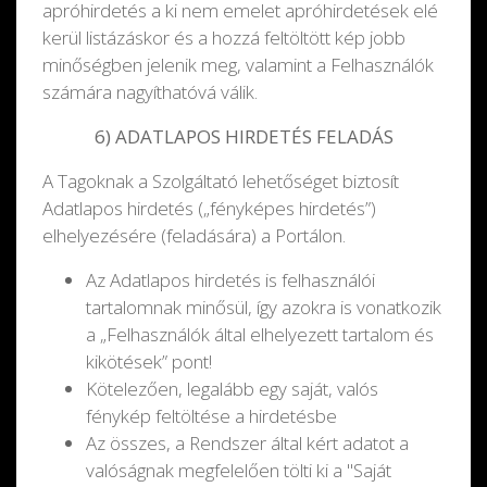
apróhirdetés a ki nem emelet apróhirdetések elé
kerül listázáskor és a hozzá feltöltött kép jobb
minőségben jelenik meg, valamint a Felhasználók
számára nagyíthatóvá válik.
6) ADATLAPOS HIRDETÉS FELADÁS
A Tagoknak a Szolgáltató lehetőséget biztosít
Adatlapos hirdetés („fényképes hirdetés”)
elhelyezésére (feladására) a Portálon.
Az Adatlapos hirdetés is felhasználói
tartalomnak minősül, így azokra is vonatkozik
a „Felhasználók által elhelyezett tartalom és
kikötések” pont!
Kötelezően, legalább egy saját, valós
fénykép feltöltése a hirdetésbe
Az összes, a Rendszer által kért adatot a
valóságnak megfelelően tölti ki a "Saját