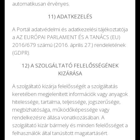
automatikusan érvényes.
11) ADATKEZELÉS
A Portál adatvédelmi és adatkezelési tájékoztatója
a AZ EURÓPAI PARLAMENT ÉS A TANÁCS (EU)
2016/679 számú (2016. április 27.) rendeletének
(GDPR).
12) A SZOLGÁLTATÓ FELELŐSSÉGÉNEK
KIZÁRÁSA
A szolgáltató kizárja felelősségét a szolgáltatás
keretében megjelenített információk vagy anyagok
hitelessége, tartalma, teljessége, jogszerűsége,
megbízhatósága, működőképessége vagy
rendelkezésre állása vonatkozásában. A
szolgáltató kizár bármely és minden felelősséget a
felhasználók által tanúsított magatartásért.