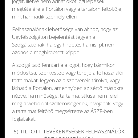
jogait, illetve nem adhat okot jogi lépések
megtételére a Portálon vagy a tartalom feltöltője,
mint harmadik személy ellen.
Felhasználónak lehetősége van ahhoz, hogy az
Ügyfélszolgáton bejelentést tegyen a
Szolgáltatónak, ha egy hirdetés hamis, pl. nem
azonos a meghirdetett képpel.
A szolgáltató fenntartja a jogot, hogy bármikor
módosítsa, szerkessze vagy törölje a felhasználói
tartalmakat, legyen az a szerverein tárolva, vagy
látható a Portálon, amennyiben az sértő másokra
nézve, ha minősége, tartalma, stílusa nem felel
meg a weboldal szellemiségének, nívójának, vagy
a tartalmat feltöltő megsértette az ÁSZF-ben
foglaltakat.
5) TILTOTT TEVÉKENYSÉGEK FELHASZNÁLÓK