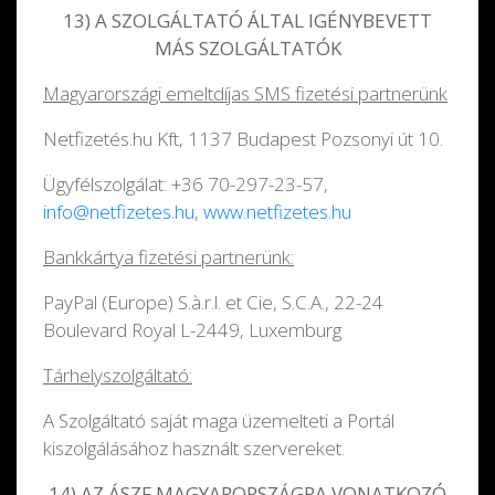
13) A SZOLGÁLTATÓ ÁLTAL IGÉNYBEVETT
MÁS SZOLGÁLTATÓK
Magyarországi emeltdíjas SMS fizetési partnerünk
Netfizetés.hu Kft, 1137 Budapest Pozsonyi út 10.
Ügyfélszolgálat: +36 70-297-23-57,
info@netfizetes.hu
,
www.netfizetes.hu
Bankkártya fizetési partnerünk:
PayPal (Europe) S.à.r.l. et Cie, S.C.A., 22-24
Boulevard Royal L-2449, Luxemburg
Tárhelyszolgáltató:
A Szolgáltató saját maga üzemelteti a Portál
kiszolgálásához használt szervereket.
14) AZ ÁSZF MAGYARORSZÁGRA VONATKOZÓ