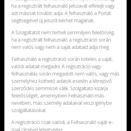
ha a regisztrált felhasználó jelszavát elfelejti vagy
azt másnak tovább adja. A felhasználó a Portál
segítségével új jelszót kérhet magának.
A Szolgáltatót nem terheli semmilyen felelősség,
ha a regisztrált felhasználó a regisztráció során
nem valós vagy nem a saját adataid adja meg.
Felhasználó a regisztráció során köteles a saját,
valódi adatait megadni. A regisztráció vagy
felhasználás során megadott nem valós, vagy más
személyhez köthető adatok esetén a létrejövő
szerződés semmissé válik. Szolgáltató kizárja
felelősségét, amennyiben Felhasználó más
nevében, más személy adataival veszi igénybe
szolgáltatásokat.
A regisztráció csak valódi, a Felhasználó saját e-
mail címével lehetséges.