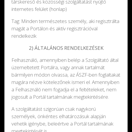
társkereső és közösségi szolgáltatást nyújtó
internetes felület (honlap)
Tag: Minden természetes személy, aki regisztrálta
magát a Portálon és aktív regisztrációval
rendelkezik
2) ÁLTALÁNOS RENDELKEZÉSEK
Felhasználó, amennyiben belép a Szolgáltató által
üzemeltetett Portálra, vagy annak tartalmát
bármilyen módon olvassa, az ÁSZF-ben foglaltakat
magára nézve kötelezőnek ismeri el. Amennyiben
a Felhasználó nem fogadja el a feltételeket, nem
jogosult a Portál tartalmának megtekintésére.
A szolgáltatást szigorúan csak nagykorú
személyek, önkéntes elhatározásuk alapján
vehetik igénybe, beleértve a Portál tartalmának
megtekintését is.