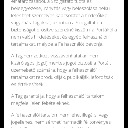
elhatározásából, a Szolgáltató tudta és
beleegyezése, irányítás vagy beleszólása nélkül
létesíthet személyes kapcsolatot a hirdetőkkel
vagy más Tagokkal, azonban a Szolgáltató a
biztonságot erősítve szeretné kiszűrni a Portálról a
nem valós hirdetéseket és egyéb felhasználói
tartalmakat, melybe a Felhasználót bevonja.
A Tag nemzetközi, visszavonhatatlan, nem
kizárólagos, jogdíj mentes jogot biztosít a Portált
üzemeltető számára, hogy a felhasználói
tartalmakat reprodukálják, publikálják, lefordítsák
és értékesítsék.
A Tag garantálja, hogy a felhasználói tartalom
megfelel jelen feltételeknek.
A felhasználói tartalom nem lehet illegális, vagy
jogellenes, nem sértheti harmadik fél törvényes