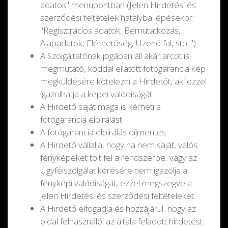
adatok" menüpontban (Jelen Hirdetési és
szerződési feltételek hatályba lépésekor:
"Regisztrációs adatok, Bemutatkozás,
Alapadatok, Elérhetőség, Üzenő fal, stb..")
A Szolgáltatónak jogában áll akár arcot is
megmutató, kóddal ellátott fotógarancia kép
megküldésére kötelezni a Hirdetőt, aki ezzel
igazolhatja a képei valódiságát.
A Hirdető saját maga is kérheti a
fotógarancia elbírálást.
A fotógarancia elbírálás díjmentes.
A Hirdető vállalja, hogy ha nem saját, valós
fényképeket tölt fel a rendszerbe, vagy az
Ügyfélszolgálat kérésére nem igazolja a
fényképi valódiságát, ezzel megszegve a
jelen Hirdetési és szerződési feltételeket.
A Hirdető elfogadja és hozzájárul, hogy az
oldal felhasználói az általa feladott hirdetést