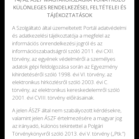
KÜLÖNLEGES RENDELKEZÉSEI, FELTÉTELEI ÉS
TÁJÉKOZTATÁSOK
A Szolgáltató által üzemeltetett Portál adatvédelmi
és adatkezelési tájékoztatója a megfelel az
információs önrendelkezési jogról és az
információszabadságról szóló 2011. évi CXII.
törvény; az egyének védelméről a személyes
adatok gépi feldolgozása során az Egyezmény
kihirdetéséről szóló 1998. évi VI. törvény; az
elektronikus hírközlésről szóló 2003. évi C.
törvény; az elektronikus kereskedelemről szóló
2001. évi CVIII. törvény előírásainak.
A jelen ÁSZF által nem szabályozott kérdésekre,
valamint jelen ÁSZF értelmezésére a magyar jog
az irányadó, különös tekintettel a Polgári
Törvénykönyvről szóló 2013. évi V. törvény („Ptk.”)