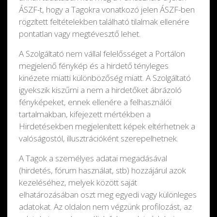
ÁSZF-t, hogy a Tagokra vonatkozó jelen ÁSZF-ben
rögzített feltételekben található tilalmak ellenére
pontatlan vagy megtévesztő lehet.
A Szolgáltató nem vállal felelősséget a Portálon
megjelenő fénykép és a hirdető tényleges
kinézete miatti különbözőség miatt. A Szolgáltató
igyekszik kiszűrni a nem a hirdetőket ábrázoló
fényképeket, ennek ellenére a felhasználói
tartalmakban, kifejezett mértékben a
Hirdetésekben megjelenített képek eltérhetnek a
valóságostól, illusztrációként szerepelhetnek.
A Tagok a személyes adatai megadásával
(hirdetés, fórum használat, stb) hozzájárul azok
kezeléséhez, melyek között saját
elhatározásában oszt meg egyedi vagy különleges
adatokat. Az oldalon nem végzünk profilozást, az