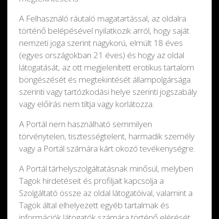
A Felhasználó ráutaló magatartással, az oldalra
történő belépésével nyilatkozik arról, hogy saját
nemzeti joga szerint nagykorú, elmúlt 18 éves
(egyes országokban 21 éves) és hogy az oldal
látogatását, az ott megjelenített erotikus tartalom
böngészését és megtekintését állampolgársága
szerinti vagy tartózkodási helye szerinti jogszabály
vagy előírás nem tiltja vagy korlátozza.
A Portál nem használható semmilyen
törvénytelen, tisztességtelent, harmadik személy
vagy a Portál számára kárt okozó tevékenységre.
A Portál tárhelyszolgáltatásnak minősül, melyben
Tagok hirdetéseit és profiljait kapcsolja a
Szolgáltató össze az oldal látogatóival, valamint a
Tagok által elhelyezett egyéb tartalmak és
információk látogatók számára történő elérését