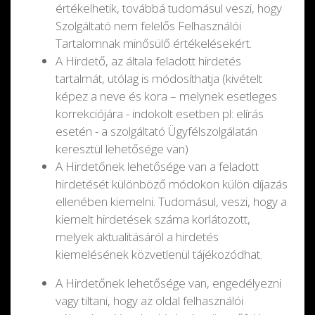
értékelhetik, továbbá tudomásul veszi, hogy
Szolgáltató nem felelős Felhasználói
Tartalomnak minősülő értékelésekért.
A Hirdető, az általa feladott hirdetés
tartalmát, utólag is módosíthatja (kivételt
képez a neve és kora – melynek esetleges
korrekciójára - indokolt esetben pl: elírás
esetén - a szolgáltató Ügyfélszolgálatán
keresztül lehetősége van)
A Hirdetőnek lehetősége van a feladott
hirdetését különböző módokon külön díjazás
ellenében kiemelni. Tudomásul, veszi, hogy a
kiemelt hirdetések száma korlátozott,
melyek aktualitásáról a hirdetés
kiemelésének közvetlenül tájékozódhat.
A Hirdetőnek lehetősége van, engedélyezni
vagy tiltani, hogy az oldal felhasználói