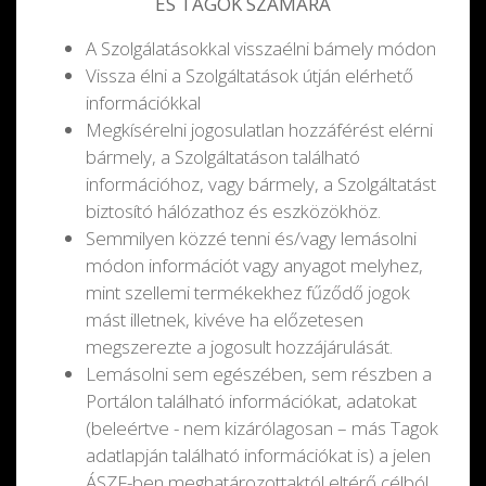
ÉS TAGOK SZÁMÁRA
A Szolgálatásokkal visszaélni bámely módon
Vissza élni a Szolgáltatások útján elérhető
információkkal
Megkísérelni jogosulatlan hozzáférést elérni
bármely, a Szolgáltatáson található
információhoz, vagy bármely, a Szolgáltatást
biztosító hálózathoz és eszközökhöz.
Semmilyen közzé tenni és/vagy lemásolni
módon információt vagy anyagot melyhez,
mint szellemi termékekhez fűződő jogok
mást illetnek, kivéve ha előzetesen
megszerezte a jogosult hozzájárulását.
Lemásolni sem egészében, sem részben a
Portálon található információkat, adatokat
(beleértve - nem kizárólagosan – más Tagok
adatlapján található információkat is) a jelen
ÁSZF-ben meghatározottaktól eltérő célból.