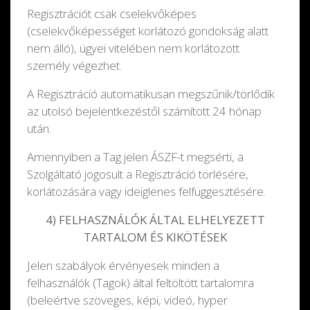
Regisztrációt csak cselekvőképes
(cselekvőképességet korlátozó gondokság alatt
nem álló), ügyei vitelében nem korlátozott
személy végezhet.
A Regisztráció automatikusan megszűnik/törlődik
az utolsó bejelentkezéstől számított 24 hónap
után.
Amennyiben a Tag jelen ÁSZF-t megsérti, a
Szolgáltató jogosult a Regisztráció törlésére,
korlátozására vagy ideiglenes felfüggesztésére.
4) FELHASZNÁLÓK ÁLTAL ELHELYEZETT
TARTALOM ÉS KIKÖTÉSEK
Jelen szabályok érvényesek minden a
felhasználók (Tagok) által feltöltött tartalomra
(beleértve szöveges, képi, videó, hyper