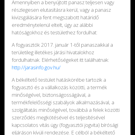
Amennyiben a benyújtott panasz teljesen vagy
részlegesen elutasításra kerül, vagy a panasz
kivizsgálására fent megszabott határidő
eredménytelenül eltelt, úgy az alábbi
hatóságokhoz és testülethez fordulhat:
A fogyasztók 2017. január 1-től panaszaikkal a
területileg illetékes járási hivatalokhoz
fordulhatnak. Elérhetőségeket itt találhatnak:
http://jarasinfo.gov.hu/
A békéltető testület hatáskörébe tartozik a
fogyasztó és a vállalkozás közötti, a termék
minőségével, biztonságosságával, a
termékfelelősségi szabályok alkalmazásával, a
szolgáltatás minőségével, továbbá a felek közötti
szerződés megkötésével és teljesítésével
kapcsolatos vitás ügy (fogyasztói jogvita) bírósági
eljáráson kívüli rendezése. E célból a békéltető