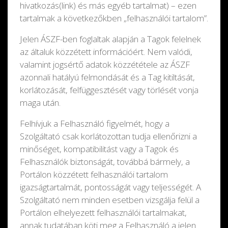
hivatkozás(link) és más egyéb tartalmat) – ezen
tartalmak a következőkben „felhasználói tartalom”.
Jelen ÁSZF-ben foglaltak alapján a Tagok felelnek
az általuk közzétett információért. Nem valódi,
valamint jogsértő adatok közzététele az ÁSZF
azonnali hatályú felmondását és a Tag kitiltását,
korlátozását, felfüggesztését vagy törlését vonja
maga után.
Felhívjuk a Felhasználó figyelmét, hogy a
Szolgáltató csak korlátozottan tudja ellenőrizni a
minőséget, kompatibilitást vagy a Tagok és
Felhasználók biztonságát, továbbá bármely, a
Portálon közzétett felhasználói tartalom
igazságtartalmát, pontosságát vagy teljességét. A
Szolgáltató nem minden esetben vizsgálja felül a
Portálon elhelyezett felhasználói tartalmakat,
annak tudatában köti meg a Felhasználó a jelen