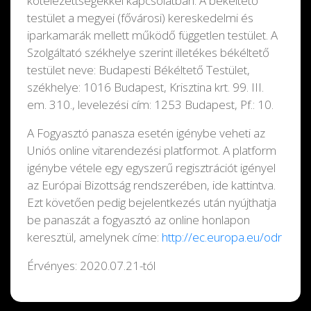
kötelezettségekkel kapcsolatban. A békéltető
testület a megyei (fővárosi) kereskedelmi és
iparkamarák mellett működő független testület. A
Szolgáltató székhelye szerint illetékes békéltető
testület neve: Budapesti Békéltető Testület,
székhelye: 1016 Budapest, Krisztina krt. 99. III.
em. 310., levelezési cím: 1253 Budapest, Pf.: 10.
A Fogyasztó panasza esetén igénybe veheti az
Uniós online vitarendezési platformot. A platform
igénybe vétele egy egyszerű regisztrációt igényel
az Európai Bizottság rendszerében, ide kattintva.
Ezt követően pedig bejelentkezés után nyújthatja
be panaszát a fogyasztó az online honlapon
keresztül, amelynek címe:
http://ec.europa.eu/odr
Érvényes: 2020.07.21-tól