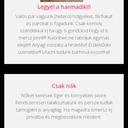
Legyél a harmadik!!!
Valós pár vagyunk,(hetero) hölgyeket, férfiakat
és párokat is fogadunk. Csak komoly
szándékkal irj ha ugy is gondolod hogy el is
mersz jönni!!!! Különben ne raboljuk egymás
idejét!! Anyagi vonzatú a hirdetés!! Érdeklődni
üzenetbe!!! Utazni tudunk bárhová escortra!!
Csak nők
Nőket keresek Eger és környékén sexre.
Rendszeresen talalkozhatunk és persze tudlak
támogatni is anyagilag. Ha magadra ismersz irj
privatba és megbeszélünk mindent.