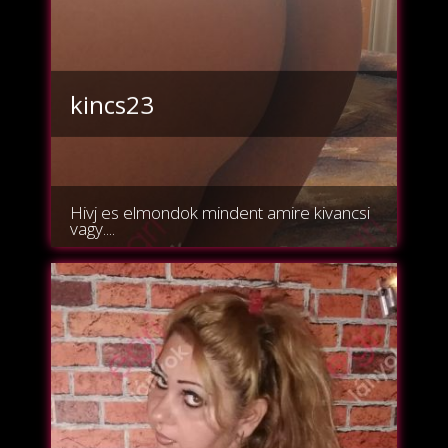
kincs23
Hivj es elmondok mindent amire kivancsi
vagy....