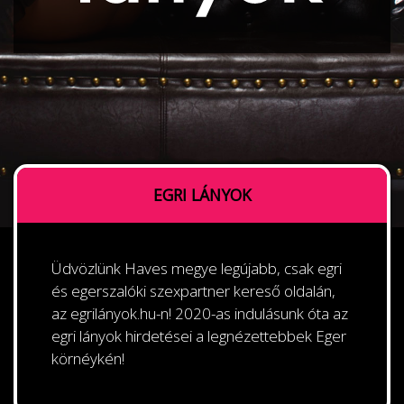
EGRI LÁNYOK
Üdvözlünk Haves megye legújabb, csak egri
és egerszalóki szexpartner kereső oldalán,
az egrilányok.hu-n! 2020-as indulásunk óta az
egri lányok hirdetései a legnézettebbek Eger
körnéykén!