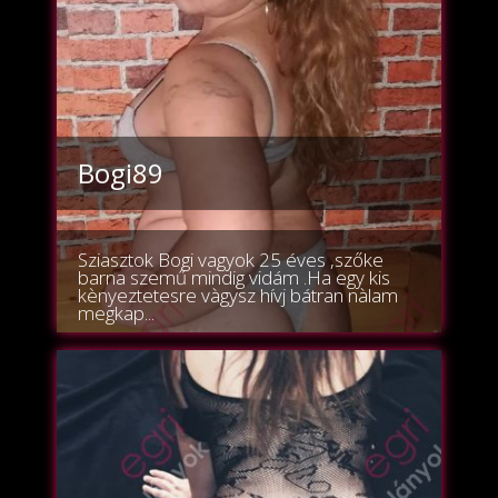
Bogi89
Sziasztok Bogi vagyok 25 éves ,szőke
barna szemű mindig vidám .Ha egy kis
kènyeztetesre vàgysz hívj bátran nàlam
megkap...