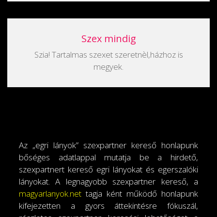
Szex mindig
Szia! Tartalmas szexet szeretnèl,házhoz is
megyek.
Az „egri lányok” szexpartner kereső honlapunk
bőséges adatlappal mutatja be a hirdető,
szexpartnert kereső egri lányokat és egerszalóki
lányokat. A legnagyobb szexpartner kereső, a
magyarlanyok.net
tagja ként működő honlapunk
kifejezetten a gyors áttekintésre fókuszál,