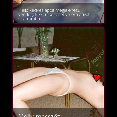
Hello kedves ápolt megjelenésű
vendégek jelentkezéset várom privát
szvérámba...
Molly-masszőz