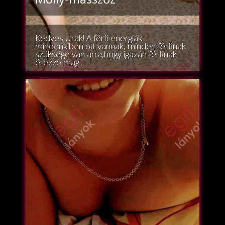
Kedves Urak! A férfi energiák
mindenkiben ott vannak, minden férfinak
szüksége van arra,hogy igazán férfinak
érezze mag...