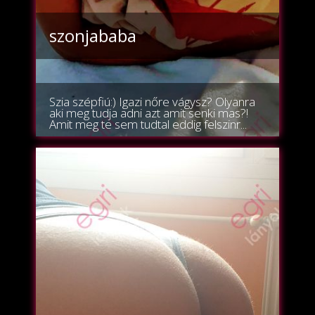
szonjababa
Szia szépfiú:) Igazi nőre vágysz? Olyanra
aki meg tudja adni azt amit senki mas?!
Amit meg te sem tudtal eddig felszinr...