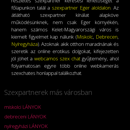
részletes szexpartner keresési lehetőséget a
főlapunkon talál a
szexpartner Eger aloldalon
. Az
átlátható szexpartner kínálat alapköve
működésünknek, nem csak Eger környékén,
hanem számos Kelet-Magyarországi város is
kiemelt figyelmet kap nálunk (
Miskolc
,
Debrecen
,
Nyíregyháza
). Azoknak akik otthon maradnának és
szeretik az online erotikus dolgokat, kifejezetten
jól jöhet a
webcamos szex chat
gyűjtemény, ahol
folyamatosan egyre több online webkamerás
szexchates honlappal találkozhat.
Szexpartnerek más városban
miskolci LÁNYOK
debreceni LÁNYOK
nyíregyházi LÁNYOK