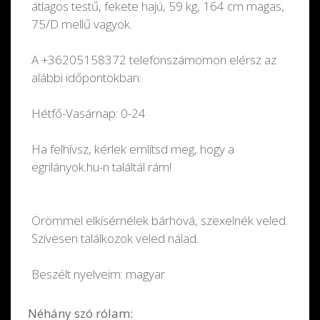
átlagos testű, fekete hajú, 59 kg, 164 cm magas,
75/D mellű vagyok.
A +36205158372 telefonszámomon elérsz az
alábbi időpontokban:
Hétfő-Vasárnap:
0-24
Ha felhívsz, kérlek említsd meg, hogy a
egrilányok.hu-n találtál rám!
Örömmel elkísérnélek bárhová, szexelnék veled.
Szívesen találkozok veled nálad.
Beszélt nyelveim: magyar
Néhány szó rólam: