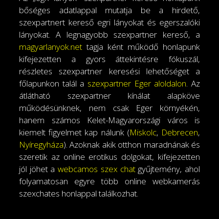
bőséges adatlappal mutatja be a hirdető,
szexpartnert kereső egri lányokat és egerszalóki
lányokat. A legnagyobb szexpartner kereső, a
magyarlanyok.net
tagja ként működő honlapunk
kifejezetten a gyors áttekintésre fókuszál,
részletes szexpartner keresési lehetőséget a
főlapunkon talál a
szexpartner Eger aloldalon
. Az
átlátható szexpartner kínálat alapköve
működésünknek, nem csak Eger környékén,
hanem számos Kelet-Magyarországi város is
kiemelt figyelmet kap nálunk (
Miskolc
,
Debrecen
,
Nyíregyháza
). Azoknak akik otthon maradnának és
szeretik az online erotikus dolgokat, kifejezetten
jól jöhet a
webcamos szex chat
gyűjtemény, ahol
folyamatosan egyre több online webkamerás
szexchates honlappal találkozhat.