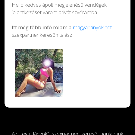
Hello kedves ápolt megjelenésű vendégek
jelentkezéset várom privát szvérámba
Itt még több infó rólam a
magyarlanyok.net
szexpartner keresőn talász
Az „egri lányok” szexpartner kereső honlapunk