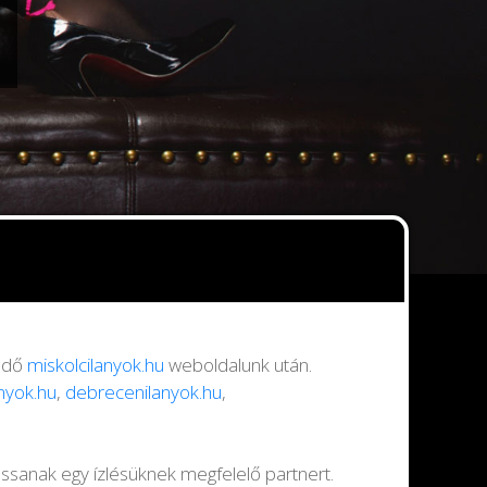
endő
miskolcilanyok.hu
weboldalunk után.
anyok.hu
,
debrecenilanyok.hu
,
assanak egy ízlésüknek megfelelő partnert.