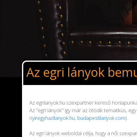
Az egri lányok bem
Az egrilanyok.hu szexpartner kereső honlapunka
Az "egri lányok" így már az ötödik tematikus, e
nyiregyhazilanyok.hu
,
budapestilanyok.com
).
Az egri lányok weboldal célja, hogy a női szexp