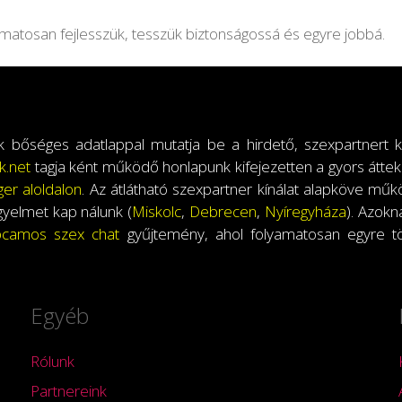
yamatosan fejlesszük, tesszük biztonságossá és egyre jobbá.
k bőséges adatlappal mutatja be a hirdető, szexpartnert ke
k.net
tagja ként működő honlapunk kifejezetten a gyors átteki
er aloldalon
. Az átlátható szexpartner kínálat alapköve 
gyelmet kap nálunk (
Miskolc
,
Debrecen
,
Nyíregyháza
). Azokn
camos szex chat
gyűjtemény, ahol folyamatosan egyre t
Egyéb
Rólunk
Partnereink