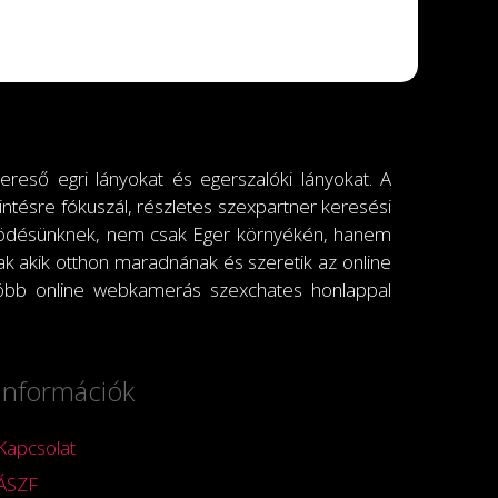
reső egri lányokat és egerszalóki lányokat. A
ntésre fókuszál, részletes szexpartner keresési
működésünknek, nem csak Eger környékén, hanem
ak akik otthon maradnának és szeretik az online
öbb online webkamerás szexchates honlappal
Információk
Kapcsolat
ÁSZF