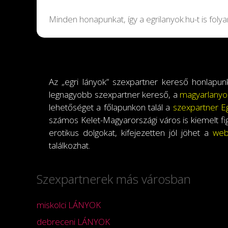
Minden honapunkat, így a egrilanyok.hu-t is fol
Az „egri lányok” szexpartner kereső honlapun
legnagyobb szexpartner kereső, a
magyarlanyo
lehetőséget a főlapunkon talál a
szexpartner Eg
számos Kelet-Magyarországi város is kiemelt fi
erotikus dolgokat, kifejezetten jól jöhet a
web
találkozhat.
Szexpartnerek más városban
miskolci LÁNYOK
debreceni LÁNYOK