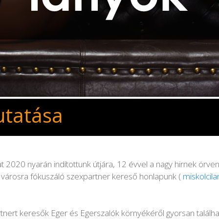
utatása
t 2020 nyarán indítottunk útjára, 12 évvel a nagy hirnek örv
gy városra fókuszáló szexpartner kereső honlapunk (
miskolcil
artnert keresők Eger és Egerszalók környékéről gyorsan találh