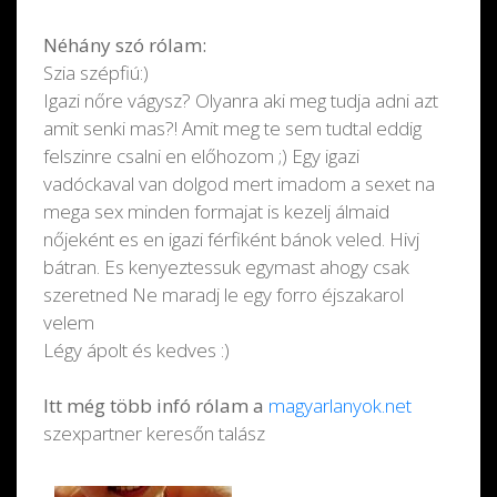
Néhány szó rólam:
Szia szépfiú:)
Igazi nőre vágysz? Olyanra aki meg tudja adni azt
amit senki mas?! Amit meg te sem tudtal eddig
felszinre csalni en előhozom ;) Egy igazi
vadóckaval van dolgod mert imadom a sexet na
mega sex minden formajat is kezelj álmaid
nőjeként es en igazi férfiként bánok veled. Hivj
bátran. Es kenyeztessuk egymast ahogy csak
szeretned Ne maradj le egy forro éjszakarol
velem
Légy ápolt és kedves :)
Itt még több infó rólam a
magyarlanyok.net
szexpartner keresőn talász