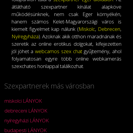
átlátható szexpartner kínálat alapköve
működésünknek, nem csak Eger környékén,
hanem számos Kelet-Magyarországi város is
kiemelt figyelmet kap nálunk (
Miskolc
,
Debrecen
,
Nyíregyháza
). Azoknak akik otthon maradnának és
szeretik az online erotikus dolgokat, kifejezetten
jól jöhet a
webcamos szex chat
gyűjtemény, ahol
folyamatosan egyre több online webkamerás
szexchates honlappal találkozhat.
Szexpartnerek más városban
miskolci LÁNYOK
debreceni LÁNYOK
nyíregyházi LÁNYOK
budapesti LÁNYOK