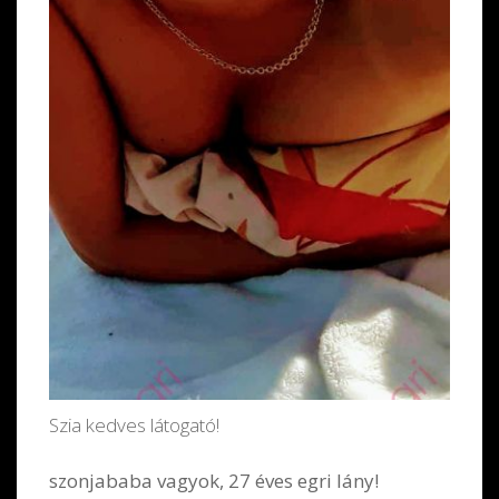
Szia kedves látogató!
szonjababa vagyok, 27 éves egri lány!