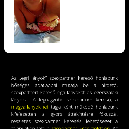
Az „egri lányok” szexpartner kereső honlapunk
bőséges adatlappal mutatja be a hirdető,
szexpartnert kereső egri lányokat és egerszalóki
lányokat. A legnagyobb szexpartner kereső, a
magyarlanyok.net
tagja ként működő honlapunk
kifejezetten a gyors áttekintésre fókuszál,
részletes szexpartner keresési lehetőséget a
főlapunkon talál a
szexpartner Eger aloldalon
. Az