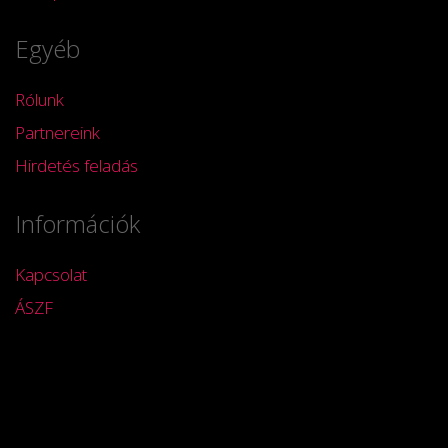
Egyéb
Rólunk
Partnereink
Hirdetés feladás
Információk
Kapcsolat
ÁSZF
Impresszum
Copyright ©
2026
egri LÁNYOK