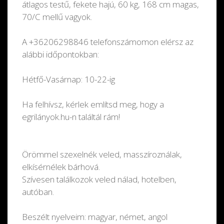
átlagos testű, fekete hajú, 60 kg, 168 cm magas,
70/C mellű vagyok.
A +36206298846 telefonszámomon elérsz az
alábbi időpontokban:
Hétfő-Vasárnap:
10-22-ig
Ha felhívsz, kérlek említsd meg, hogy a
egrilányok.hu-n találtál rám!
Örömmel szexelnék veled, masszíroználak,
elkísérnélek bárhová.
Szívesen találkozok veled nálad, hotelben,
autóban.
Beszélt nyelveim: magyar, német, angol